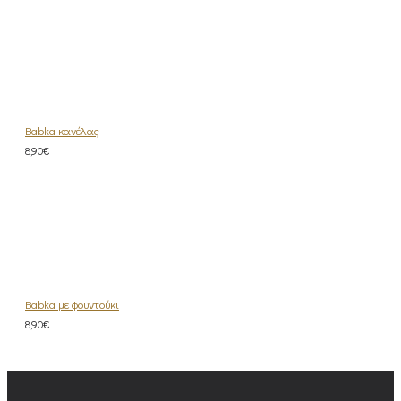
Babka κανέλας
8,90€
Babka με φουντούκι
8,90€