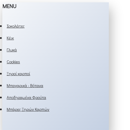
MENU
Σοκολάτες
Κέικ
Γλυκά
Cookies
Ξηροί καρποί
Μπαχαρικά - Βότανα
Αποξηραμένα Φρούτα
Μπάρες Ξηρών Καρπών